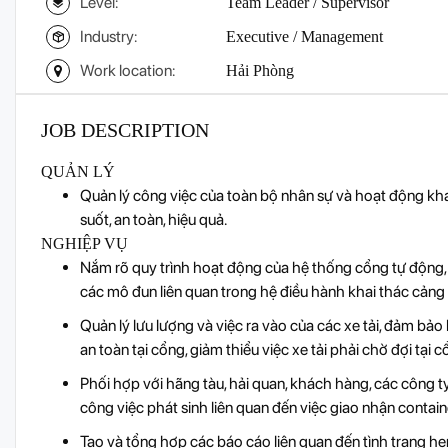
Level:
Team Leader / Supervisor
Industry:
Executive / Management
Work location:
Hải Phòng
JOB DESCRIPTION
QUẢN LÝ
Quản lý công việc của toàn bộ nhân sự và hoạt động k
suốt, an toàn, hiệu quả.
NGHIỆP VỤ
Nắm rõ quy trình hoạt động của hệ thống cổng tự động, 
các mô đun liên quan trong hệ điều hành khai thác cảng
Quản lý lưu lượng và việc ra vào của các xe tải, đảm bả
an toàn tại cổng, giảm thiểu việc xe tải phải chờ đợi tại c
Phối hợp với hãng tàu, hải quan, khách hàng, các công ty
công việc phát sinh liên quan đến việc giao nhận contai
Tạo và tổng hợp các báo cáo liên quan đến tình trạng hẹn