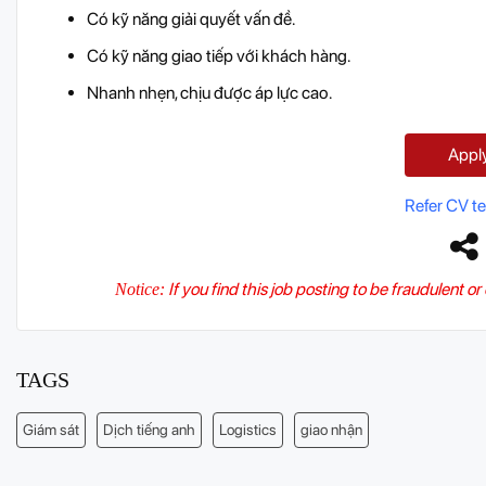
Có kỹ năng giải quyết vấn đề.
Có kỹ năng giao tiếp với khách hàng.
Nhanh nhẹn, chịu được áp lực cao.
Appl
Refer CV t
If you find this job posting to be fraudulent o
Notice:
TAGS
Giám sát
Dịch tiếng anh
Logistics
giao nhận