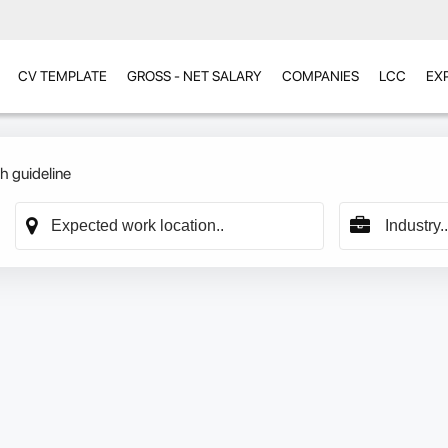
CV TEMPLATE
GROSS - NET SALARY
COMPANIES
LCC
EX
h guideline