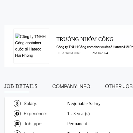
TRƯỞNG NHÓM CỔNG
Công ty TNHH Cảng container quốc tế Hateco Hải P
Actived date:
26/06/2024
JOB DETAILS
COMPANY INFO
OTHER JOB
Salary:
Negotiable Salary
Experience:
1 - 3 year(s)
Job type:
Permanent