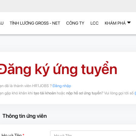
ẪU
TÍNH LƯƠNG GROSS - NET
CÔNG TY
LCC
KHÁM PHÁ
Đăng ký ứng tuyển
ạn đã là thành viên HR1JOBS ?
Đăng nhập
ạn gặp khó khăn khi
tạo tài khoản
hoặc
nộp hồ sơ ứng tuyển
? Vui lòng gọi tới số
Thông tin ứng viên
Họ và Tên
*