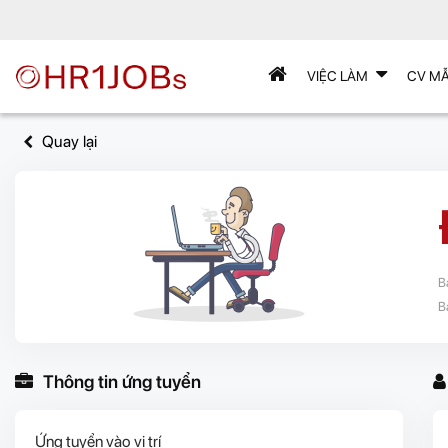
VIỆC LÀM
CV M
Quay lại
B
B
Thông tin ứng tuyển
Ứng tuyển vào vị trí