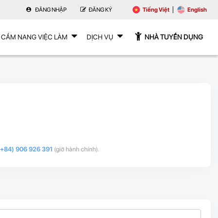
ĐĂNG NHẬP
ĐĂNG KÝ
Tiếng Việt
English
CẨM NANG VIỆC LÀM
DỊCH VỤ
NHÀ TUYỂN DỤNG
(+84) 906 926 391
(giờ hành chính).