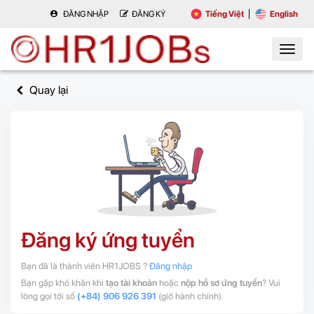
ĐĂNG NHẬP
ĐĂNG KÝ
Tiếng Việt
English
Quay lại
Đăng ký ứng tuyển
Bạn đã là thành viên HR1JOBS ?
Đăng nhập
Bạn gặp khó khăn khi
tạo tài khoản
hoặc
nộp hồ sơ ứng tuyển
? Vui
lòng gọi tới số
(+84) 906 926 391
(giờ hành chính).