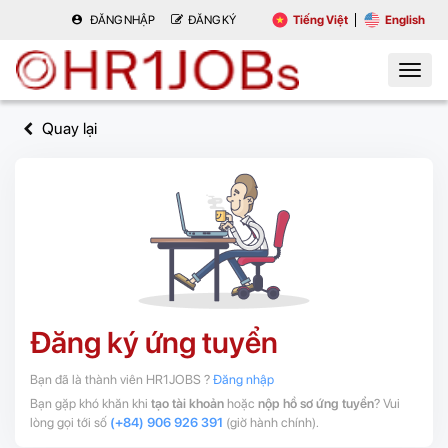
ĐĂNG NHẬP
ĐĂNG KÝ
Tiếng Việt
English
Quay lại
Đăng ký ứng tuyển
Bạn đã là thành viên HR1JOBS ?
Đăng nhập
Bạn gặp khó khăn khi
tạo tài khoản
hoặc
nộp hồ sơ ứng tuyển
? Vui
lòng gọi tới số
(+84) 906 926 391
(giờ hành chính).