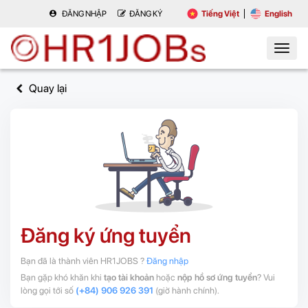
ĐĂNG NHẬP
ĐĂNG KÝ
Tiếng Việt
English
Quay lại
Đăng ký ứng tuyển
Bạn đã là thành viên HR1JOBS ?
Đăng nhập
Bạn gặp khó khăn khi
tạo tài khoản
hoặc
nộp hồ sơ ứng tuyển
? Vui
lòng gọi tới số
(+84) 906 926 391
(giờ hành chính).