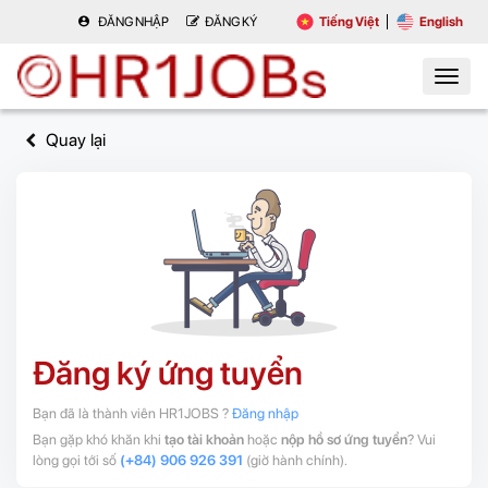
ĐĂNG NHẬP
ĐĂNG KÝ
Tiếng Việt
English
Quay lại
Đăng ký ứng tuyển
Bạn đã là thành viên HR1JOBS ?
Đăng nhập
Bạn gặp khó khăn khi
tạo tài khoản
hoặc
nộp hồ sơ ứng tuyển
? Vui
lòng gọi tới số
(+84) 906 926 391
(giờ hành chính).