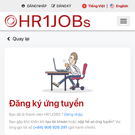
ĐĂNG NHẬP
ĐĂNG KÝ
Tiếng Việt
English
Quay lại
Đăng ký ứng tuyển
Bạn đã là thành viên HR1JOBS ?
Đăng nhập
Bạn gặp khó khăn khi
tạo tài khoản
hoặc
nộp hồ sơ ứng tuyển
? Vui
lòng gọi tới số
(+84) 906 926 391
(giờ hành chính).