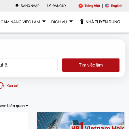
ĐĂNG NHẬP
ĐĂNG KÝ
Tiếng Việt
English
CẨM NANG VIỆC LÀM
DỊCH VỤ
NHÀ TUYỂN DỤNG
Tìm việc làm
Xoá bỏ
heo:
Liên quan