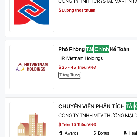
CÔNG TY TNHH CRYSTAL MARTIN (V
Lương thỏa thuận
Phó Phòng
Tài
Chính
Kế Toán
HR1Vietnam Holdings
25 - 45 Triệu VNĐ
Tiếng Trung
CHUYÊN VIÊN PHÂN TÍCH
TÀI
CÔNG TY TNHH MTV THƯƠNG MẠI D
Trên 15 Triệu VNĐ
Awards
Bonus
Heal