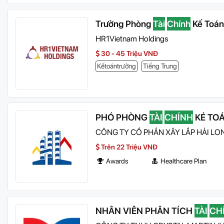
Trưởng Phòng
Tài
Chính
Kế Toán
HR1Vietnam Holdings
30 - 45 Triệu VNĐ
Kếtoántrưởng
Tiếng Trung
PHÓ PHÒNG
TÀI
CHÍNH
KÉ TO
CÔNG TY CỔ PHẦN XÂY LẮP HẢI LO
Trên 22 Triệu VNĐ
Awards
Healthcare Plan
NHÂN VIÊN PHÂN TÍCH
TÀI
CH