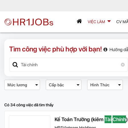
VIỆC LÀM
CV M
Tìm công việc phù hợp với bạn!
Hướng dẫ
Mức lương
Cấp bậc
Hình Thức
Có 34 công việc đã tìm thấy
Kế Toán Trưởng (kiêm
Tài
Chính
)
HR1Vietnam Holdings