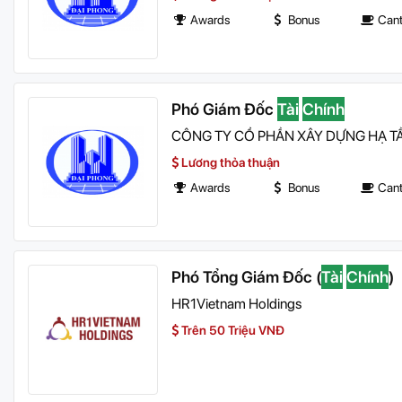
Awards
Bonus
Can
Phó Giám Đốc
Tài
Chính
CÔNG TY CỔ PHẦN XÂY DỰNG HẠ T
Lương thỏa thuận
Awards
Bonus
Can
Phó Tổng Giám Đốc (
Tài
Chính
)
HR1Vietnam Holdings
Trên 50 Triệu VNĐ