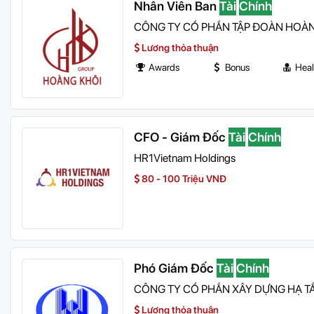
Nhân Viên Ban
Tài
Chính
CÔNG TY CỔ PHẦN TẬP ĐOÀN HOÀ
Lương thỏa thuận
Awards
Bonus
Heal
CFO - Giám Đốc
Tài
Chính
HR1Vietnam Holdings
80 - 100 Triệu VNĐ
Phó Giám Đốc
Tài
Chính
CÔNG TY CỔ PHẦN XÂY DỰNG HẠ T
Lương thỏa thuận