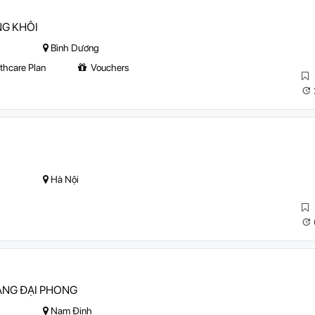
NG KHÔI
Bình Dương
thcare Plan
Vouchers
Hà Nội
ẦNG ĐẠI PHONG
Nam Định