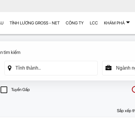
ẪU
TÍNH LƯƠNG GROSS - NET
CÔNG TY
LCC
KHÁM PHÁ
n tìm kiếm
Tuyển Gấp
Sắp xếp t