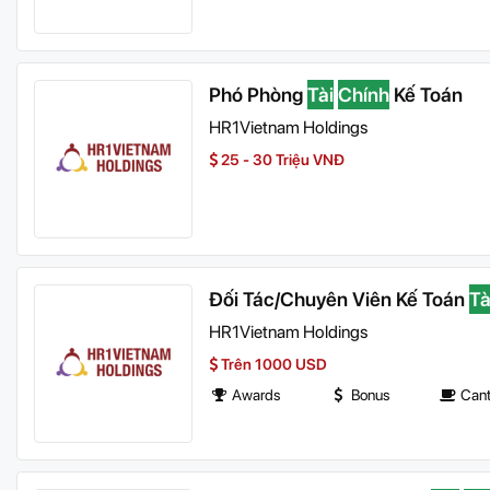
Phó Phòng
Tài
Chính
Kế Toán
HR1Vietnam Holdings
25 - 30 Triệu VNĐ
Đối Tác/Chuyên Viên Kế Toán
Tà
HR1Vietnam Holdings
Trên 1000 USD
Awards
Bonus
Can